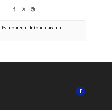
Es momento de tomar acción
 DE
SERVICIOS
EVENTOS
ARTÍCULOS
NAR
ENLACE EXTERNO
ESTIMONIOS