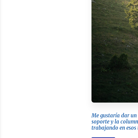
Me gustaría dar un 
soporte y la column
trabajando en esos