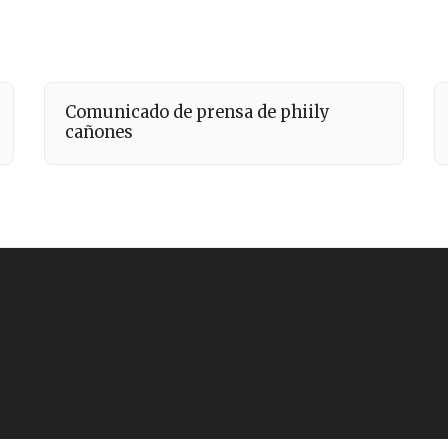
Comunicado de prensa de phiily
cañones
PÁGINA DE INICIO
ACERCA
CONTACTO
GALERÍA
DO
PÁGINA DE CONTENIDO
T