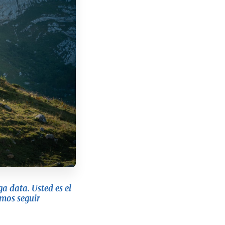
a data. Usted es el
emos seguir